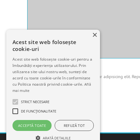
×
Acest site web folosește
cookie-uri
Acest site web folosește cookie-uri pentru a
clinikaro-admin
Oct 18, 16
îmbunătăți experiența utilizatorului. Prin
utilizarea site-ului nostru web, sunteți de
Lorem ipsum dolor sit amet, consectetur adipisicing elit. Re
acord cu toate cookie-urile în conformitate
cu Politica noastră privind cookie-urile.
quas earum odit….
Află
mai multe
STRICT NECESARE
DE FUNCŢIONALITATE
ACCEPTĂ TOATE
REFUZĂ TOT
ARATĂ DETALIILE