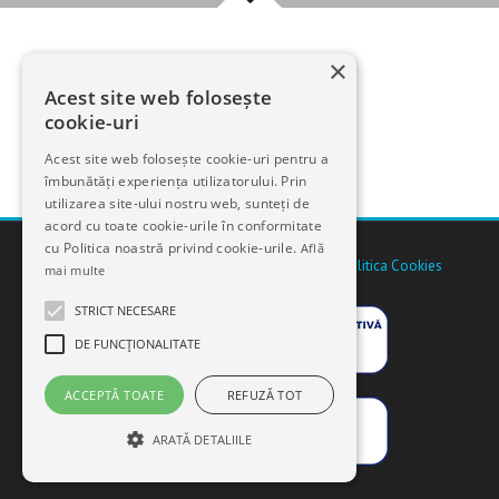
×
Acest site web folosește
cookie-uri
Acest site web folosește cookie-uri pentru a
îmbunătăți experiența utilizatorului. Prin
utilizarea site-ului nostru web, sunteți de
acord cu toate cookie-urile în conformitate
cu Politica noastră privind cookie-urile.
Află
2025 © Copyright CLINIKA Pentru că ne pasă |
Politica Cookies
mai multe
STRICT NECESARE
DE FUNCŢIONALITATE
ACCEPTĂ TOATE
REFUZĂ TOT
ARATĂ DETALIILE